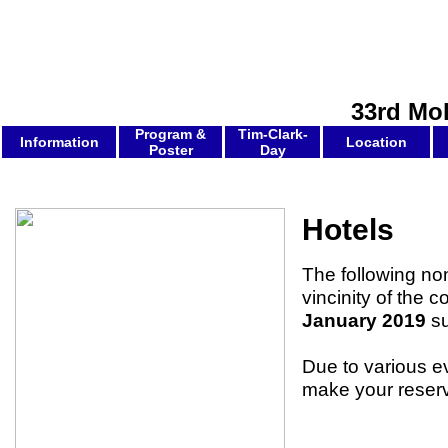
33rd Mo
Program &
Tim-Clark-
Information
Location
Poster
Day
Hotels
The following non
vincinity of the
January 2019
su
Due to various e
make your reserv